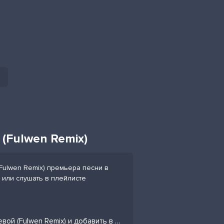
(Fulwen Remix)
Fulwen Remix) премьера песни в
 или слушать в плейлисте
Слушать песню Егор Крид, MONA - На кольцевой (Fulwen Remix) и добавить в избранных