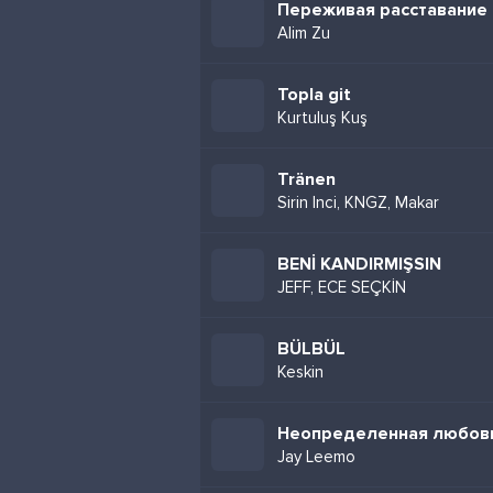
Переживая расставание
Alim Zu
Topla git
Kurtuluş Kuş
Tränen
Sirin Inci, KNGZ, Makar
BENİ KANDIRMIŞSIN
JEFF, ECE SEÇKİN
BÜLBÜL
Keskin
Неопределенная любов
Jay Leemo