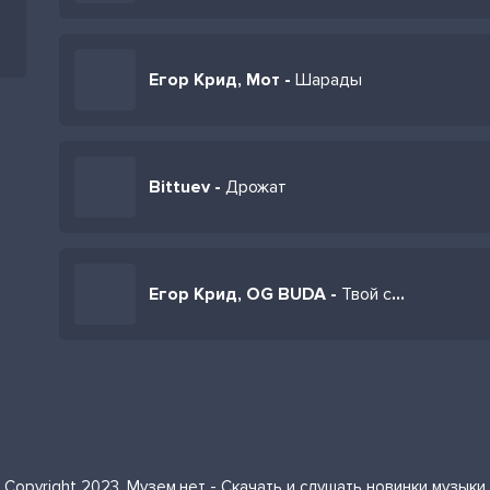
Егор Крид, Мот -
Шарады
Bittuev -
Дрожат
Егор Крид, OG BUDA -
Твой самый классный лук когда ты без одежды
Copyright 2023. Музем.нет - Скачать и слушать новинки музыки