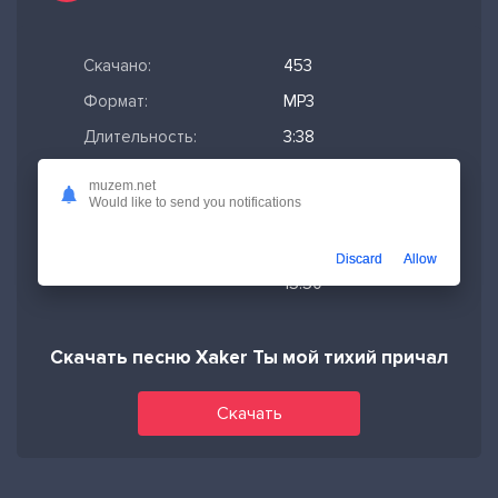
Скачано:
453
Формат:
MP3
Длительность:
3:38
Размер файла:
8.32 МБ
muzem.net
Would like to send you notifications
Качество mp3:
320 кбит/с,
Stereo
Discard
Allow
Дата релиза:
14-02-2026,
15:50
Скачать песню Xaker Ты мой тихий причал
Скачать