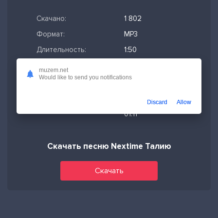
Скачано:
1 802
Формат:
MP3
Длительность:
1:50
Размер файла:
4.21 МБ
muzem.net
Would like to send you notifications
Качество mp3:
320 кбит/с,
Stereo
Discard
Allow
Дата релиза:
20-02-2026,
01:11
Скачать песню Nextime Талию
Скачать