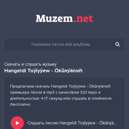
Скачать и слушать музыку
Hangeldi Toýlyýew - Ökǔnýänsiñ
Предлагаем скачать Hangeldi Toýlyýew - Ökǔnýänsiñ
премьера песни в mp3 с качеством 320 kbps и
длительностью 4:17 секунд или слушать в плейлисте
бесплатно
Слушать песню Hangeldi Toýlyýew - Ökǔnýänsiñ и добавить в избранных