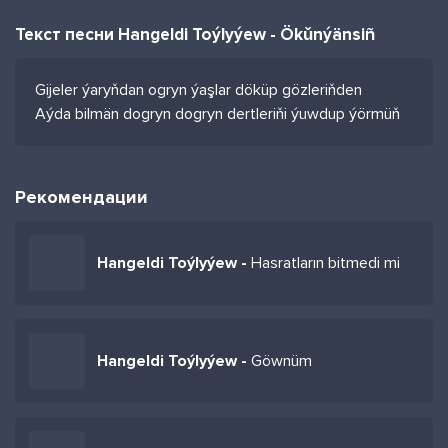
Текст песни Hangeldi Toýlyýew - Ökǔnýänsiñ
Gijeler ýaryňdan ogryn ýaşlar döküp gözleriňden
Aýda bilmän dogryn dogryn dertleriňi ýuwdup ýörmüň
Рекомендации
Hangeldi Toýlyýew -
Hasratların bitmedi mi
Hangeldi Toýlyýew -
Göwnüm