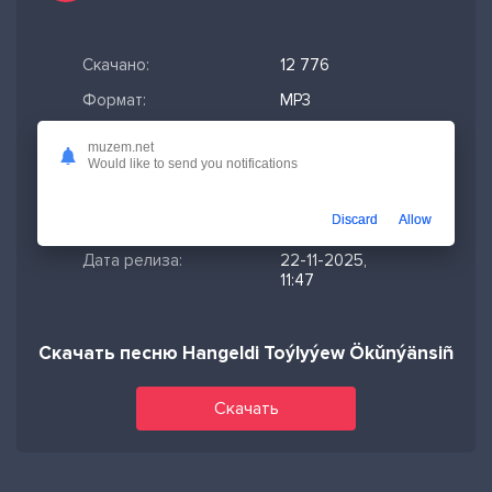
Скачано:
12 776
Формат:
MP3
Длительность:
4:17
muzem.net
Would like to send you notifications
Размер файла:
9.83 МБ
Качество mp3:
320 кбит/с,
Discard
Allow
Stereo
Дата релиза:
22-11-2025,
11:47
Скачать песню Hangeldi Toýlyýew Ökǔnýänsiñ
Скачать