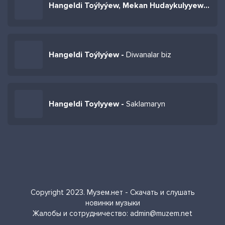
Hangeldi Toýlyýew, Mekan Hudaykulyyew -
Gö
Hangeldi Toýlyýew -
Diwanalar biz
Hangeldi Toylyyew -
Saklamaryn
Copyright 2023. Музем.нет - Скачать и слушать
новинки музыки
Жалобы и сотрудничество:
admin@muzem.net