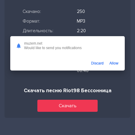
Скачано:
250
Формат:
MP3
Длительность:
2:20
Размер файла:
5.39 МБ
muzem.net
Would like to send you notifications
Качество mp3:
320 кбит/с,
Stereo
Discard
Allow
Дата релиза:
21-11-2025,
00:46
Скачать песню Riot98 Бессонница
Скачать