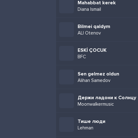
Mahabbat kerek
Diana Ismail
Bilmei qaldym
ALI Otenov
ESKİ ÇOCUK
BFC
Sen gelmez oldun
Alihan Samedov
Держи ладони к Солнцу
Moonwalkermusic
Тише люди
Lehman