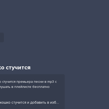
о стучится
 стучится премьера песни в mp3 с
слушать в плейлисте бесплатно
Слушать песню Лариса - Нежнаю солнце в окошко стучится и добавить в избранных