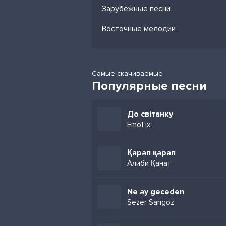
Зарубежные песни
Восточные мелодии
Самые скачиваемые
Популярные песни
До світанку
EmoTix
Қарап қарап
Алиби Қанат
Ne ay geceden
Sezer Sarıgöz