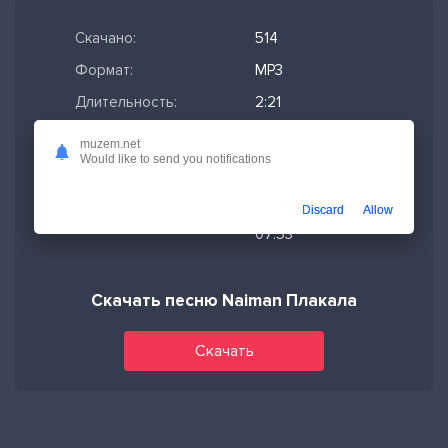
Скачано:
514
Формат:
MP3
Длительность:
2:21
Размер файла:
5.39 МБ
muzem.net
Would like to send you notifications
Качество mp3:
320 кбит/с,
Stereo
Discard
Allow
Дата релиза:
18-11-2025,
07:53
Скачать песню Naiman Плакала
Скачать