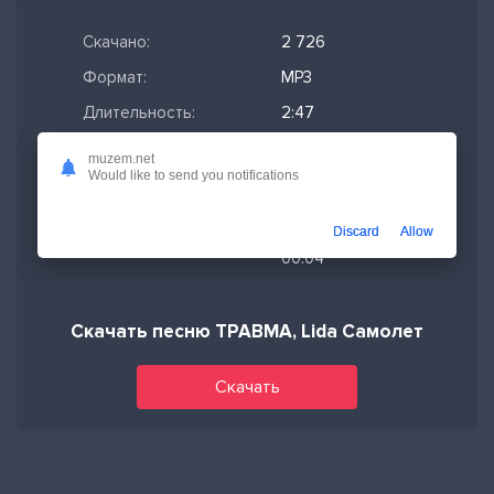
Скачано:
2 726
Формат:
MP3
Длительность:
2:47
Размер файла:
6.43 МБ
muzem.net
Would like to send you notifications
Качество mp3:
320 кбит/с,
Stereo
Discard
Allow
Дата релиза:
14-11-2025,
00:04
Скачать песню ТРАВМА, Lida Самолет
Скачать