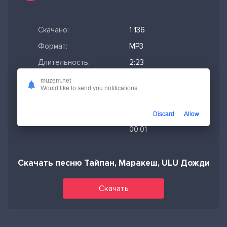
Скачано:
1 136
Формат:
MP3
Длительность:
2:23
Размер файла:
5.5 МБ
muzem.net
Would like to send you notifications
Качество mp3:
320 кбит/с,
Stereo
Discard
Allow
Дата релиза:
14-11-2025,
00:01
Скачать песню Тайпан, Маракеш, ULU Дождись
Скачать