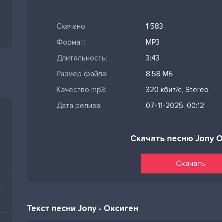
Скачано:
1 583
Формат:
MP3
Длительность:
3:43
Размер файла:
8.58 МБ
Качество mp3:
320 кбит/с, Stereo
Дата релиза:
07-11-2025, 00:12
Скачать песню Jony 
Скачать
и
Текст песни Jony - Оксиген