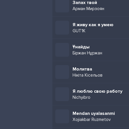
Запах твой
Арман Мирзоян
Я живу как я умею
GUT1K
Ұнайды
Біржан Нұржан
Молитва
Нікіта Кісельов
Я люблю свою работу
Nichyibro
Mendan uyalasanmi
Xojiakbar Ruzmetov