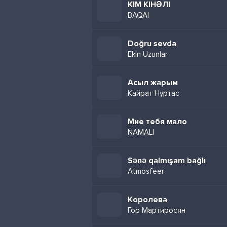
КІМ КІНӘЛІ
BAQAI
Doğru sevda
Ekin Uzunlar
Асыл жарым
Кайрат Нуртас
Мне тебя мало
NAMALI
Sənə qalmışam bağlı
Atmosfeer
Королева
Гор Мартиросян