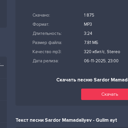
Скачано:
1 875
Формат:
MP3
Длительность:
3:24
Размер файла:
7.81 МБ
Качество mp3:
320 кбит/с, Stereo
Дата релиза:
06-11-2025, 23:00
Братцы я тоже из Баку (Cover)
Скачать песню Sardor Mamadal
Скачать
Текст песни Sardor Mamadaliyev - Gulim ayt