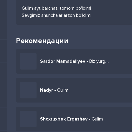
Gulim ayt barchasi tomom bo'ldimi
Sevgimiz shunchalar arzon bo'ldimi
Рекомендации
Sardor Mamadaliyev -
Biz yurgan ko'chalar vayron bo'ldimi
Nadyr -
Gulim
Shoxruxbek Ergashev -
Gulim