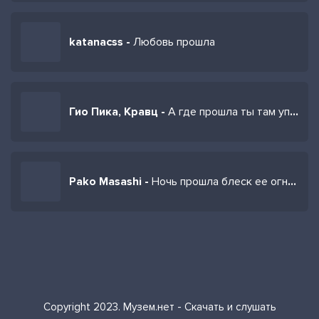
katanacss -
Любовь прошла
Гио Пика, Кравц -
А где прошла ты там упала звезда
Pako Masashi -
Ночь прошла блеск ее огней погас
Copyright 2023. Музем.нет - Скачать и слушать