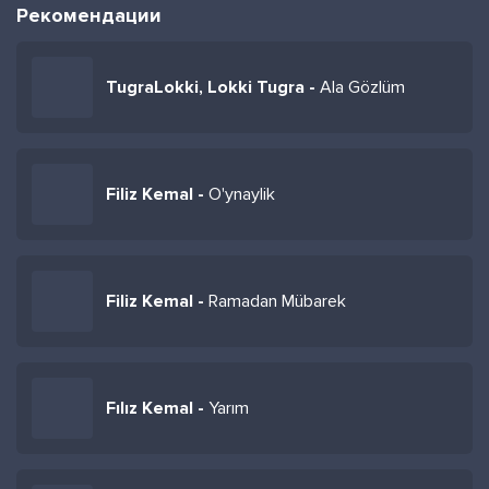
Рекомендации
TugraLokki, Lokki Tugra -
Ala Gözlüm
Filiz Kemal -
O'ynaylik
Filiz Kemal -
Ramadan Mübarek
Fılız Kemal -
Yarım