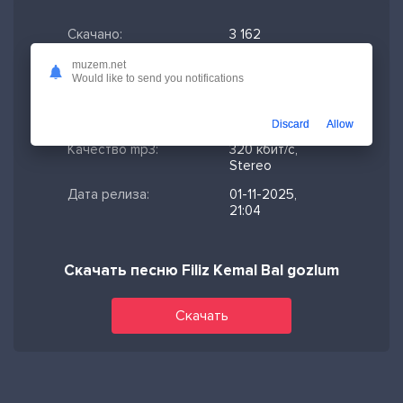
Скачано:
3 162
Формат:
MP3
muzem.net
Would like to send you notifications
Длительность:
2:00
Размер файла:
4.59 МБ
Discard
Allow
Качество mp3:
320 кбит/с,
Stereo
Дата релиза:
01-11-2025,
21:04
Скачать песню Filiz Kemal Bal gozlum
Скачать