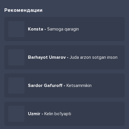
Рекомендации
Konsta -
Samoga qaragin
Barhayot Umarov -
Juda arzon sotgan inson
Sardor Gafuroff -
Ketsammikin
Uzmir -
Kelin bo'lyapti