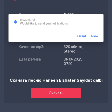
Скачано:
11 653
muzem.net
Формат:
MP3
Would like to send you notifications
Длительность:
2:35
Discard
Allow
Размер файла:
5.93 МБ
Качество mp3:
320 кбит/с,
Stereo
Дата релиза:
31-10-2025,
07:10
Скачать песню Haneen Elshater Sayidat qalbi
Скачать