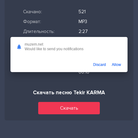
Скачано:
521
Формат:
MP3
Длительность:
2:27
Размер файла:
5.61 МБ
muzem.net
Would like to send you notifications
Качество mp3:
320 кбит/с,
Stereo
Discard
Allow
Дата релиза:
24-10-2025,
00:10
Скачать песню Tekir KARMA
Скачать