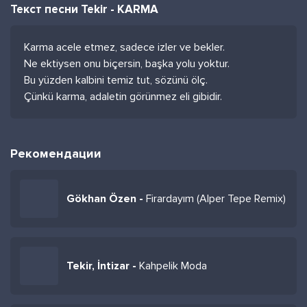
Текст песни Tekir - KARMA
Karma acele etmez, sadece izler ve bekler.
Ne ektiysen onu biçersin, başka yolu yoktur.
Bu yüzden kalbini temiz tut, sözünü ölç.
Çünkü karma, adaletin görünmez eli gibidir.
Рекомендации
Gökhan Özen -
Firardayım (Alper Tepe Remix)
Tekir, İntizar -
Kahpelik Moda