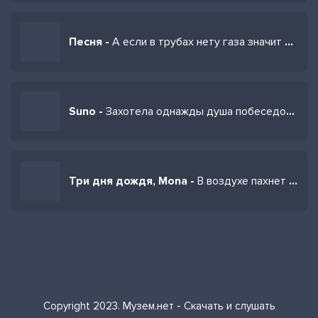
Песня -
А если в трубах нету газа значит там отряд спецназа
Suno -
Захотела однажды душа побеседовать
Три дня дождя, Mona -
В воздухе пахнет зимой ты как всегда холодна
Copyright 2023. Музем.нет - Скачать и слушать