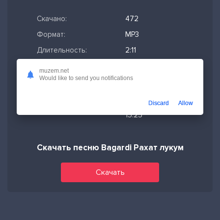
Скачано:
472
Формат:
MP3
Длительность:
2:11
Размер файла:
5.03 МБ
muzem.net
Would like to send you notifications
Качество mp3:
320 кбит/с,
Stereo
Discard
Allow
Дата релиза:
13-10-2025,
15:25
Скачать песню Bagardi Рахат лукум
Скачать