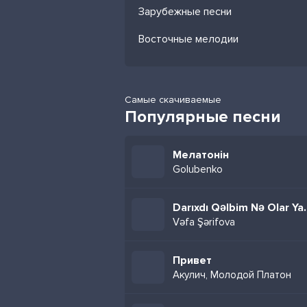
Зарубежные песни
Восточные мелодии
Самые скачиваемые
Популярные песни
Мелатонін
Golubenko
Darıxdı Qəlb
Vəfa Şərifova
Привет
Акулич, Молодой Платон