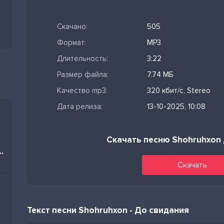
Скачано:
505
Формат:
MP3
Длительность:
3:22
Размер файла:
7.74 МБ
Качество mp3:
320 кбит/с, Stereo
Дата релиза:
13-10-2025, 10:08
Скачать песню Shohruhxon
im Nə Olar Yaz Mənə
Скачать
Текст песни Shohruhxon - До свидания