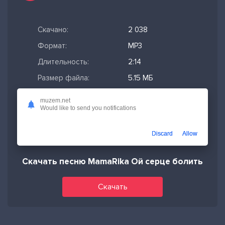
Скачано:
2 038
Формат:
MP3
Длительность:
2:14
Размер файла:
5.15 МБ
Качество mp3:
320 кбит/с,
muzem.net
Stereo
Would like to send you notifications
Дата релиза:
15-06-2023,
10:24
Discard
Allow
Скачать песню MamaRika Ой серце болить
Скачать