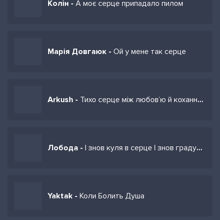
Колін -
А моє серце припадало пилом
Марія Довгаюк -
Ой у мене так серце
Arkush -
Тихо серце між любов’ю й коханням різниця
Лобода -
І знов куля в серце І знов градус 100
Yaktak -
Коли Болить Душа