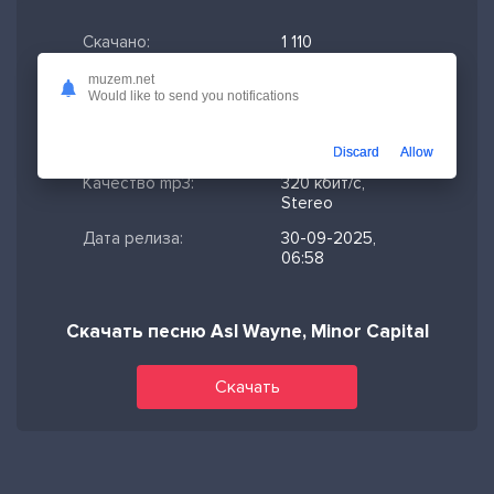
Скачано:
1 110
Формат:
MP3
muzem.net
Would like to send you notifications
Длительность:
3:40
Размер файла:
8.42 МБ
Discard
Allow
Качество mp3:
320 кбит/с,
Stereo
Дата релиза:
30-09-2025,
06:58
Скачать песню Asl Wayne, Minor Capital
Скачать