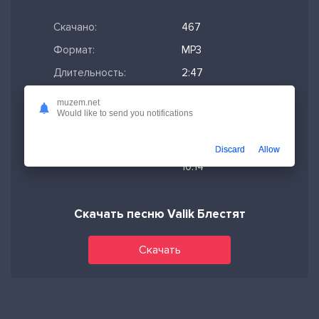
Скачано:
467
Формат:
MP3
Длительность:
2:47
Размер файла:
6.38 МБ
muzem.net
Would like to send you notifications
Качество mp3:
320 кбит/с,
Stereo
Discard
Allow
Дата релиза:
05-10-2025,
10:14
Скачать песню Valik Блестят
Скачать