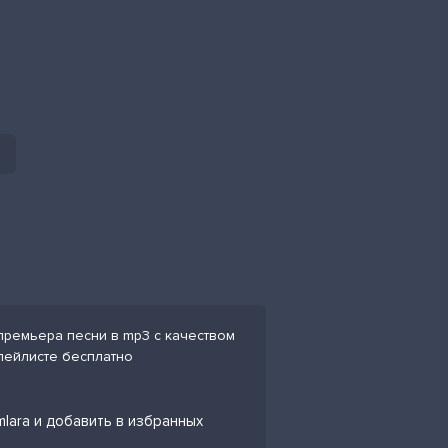
a
a премьера песни в mp3 с качеством
плейлисте бесплатно
imlara и добавить в избранных