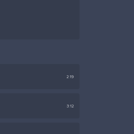
2:19
l yorim
3:12