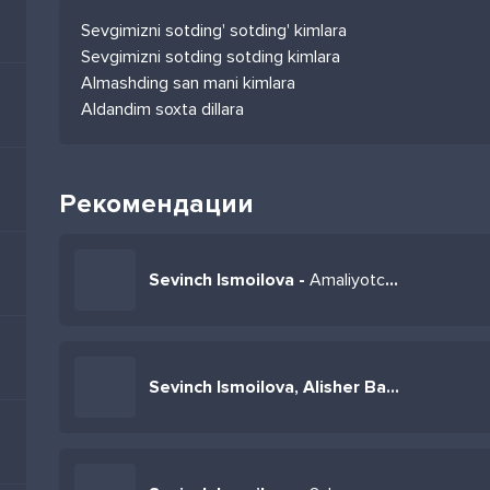
Sevgimizni sotding' sotding' kimlara
Sevgimizni sotding sotding kimlara
Almashding san mani kimlara
Aldandim soxta dillara
Рекомендации
Sevinch Ismoilova -
Amaliyotchi qiz
Sevinch Ismoilova, Alisher Bayniyazov -
Ke