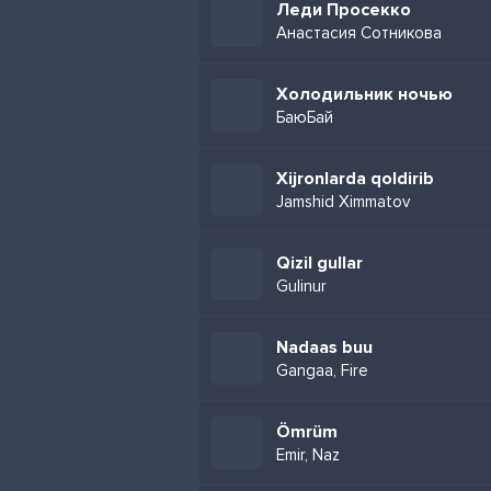
Леди Просекко
Анастасия Сотникова
Холодильник ночью
БаюБай
Xijronlarda qoldirib
Jamshid Ximmatov
Qizil gullar
Gulinur
Nadaas buu
Gangaa, Fire
Ömrüm
Emir, Naz