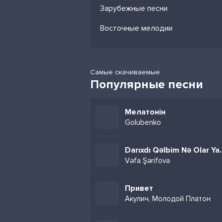
Зарубежные песни
Восточные мелодии
Самые скачиваемые
Популярные песни
Мелатонін
Golubenko
Darıxdı Qəlb
Vəfa Şərifova
Привет
Акулич, Молодой Платон