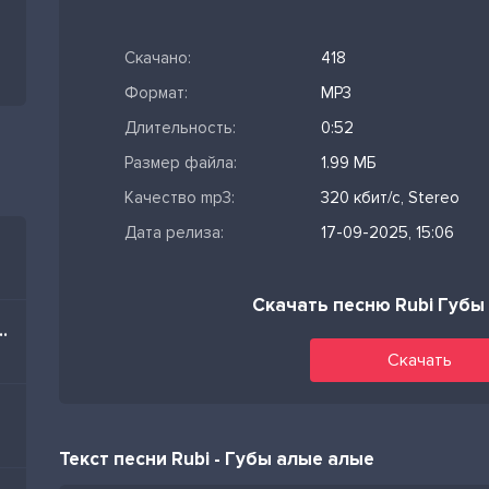
Скачано:
418
Формат:
MP3
Длительность:
0:52
Размер файла:
1.99 МБ
Качество mp3:
320 кбит/с, Stereo
Дата релиза:
17-09-2025, 15:06
Скачать песню Rubi Губы
im Nə Olar Yaz Mənə
Скачать
Текст песни Rubi - Губы алые алые