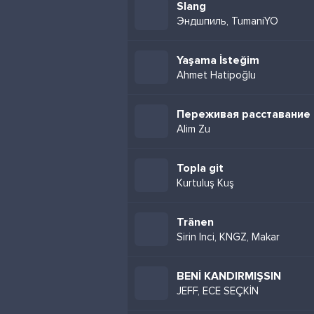
Slang
Эндшпиль, TumaniYO
Yaşama İsteğim
Ahmet Hatipoğlu
Переживая расставание
Alim Zu
Topla git
Kurtuluş Kuş
Tränen
Sirin Inci, KNGZ, Makar
BENİ KANDIRMIŞSIN
JEFF, ECE SEÇKİN