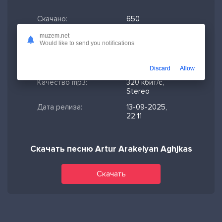
Скачано:
650
Формат:
MP3
muzem.net
Would like to send you notifications
Длительность:
2:53
Размер файла:
6.6 МБ
Discard
Allow
Качество mp3:
320 кбит/с,
Stereo
Дата релиза:
13-09-2025,
22:11
Скачать песню Artur Arakelyan Aghjkas
Скачать