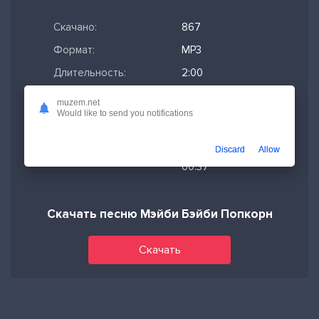
Скачано:
867
Формат:
MP3
Длительность:
2:00
Размер файла:
4.58 МБ
muzem.net
Would like to send you notifications
Качество mp3:
320 кбит/с,
Stereo
Discard
Allow
Дата релиза:
01-08-2025,
00:37
Скачать песню Мэйби Бэйби Попкорн
Скачать