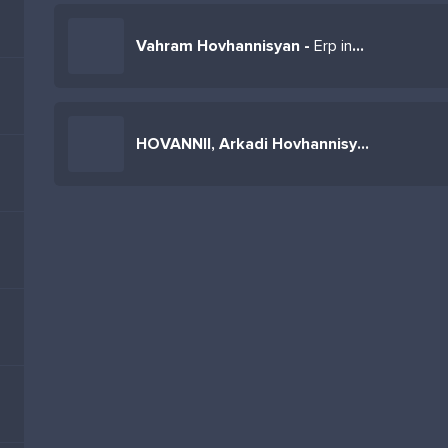
Vahram Hovhannisyan -
Erp indz nayum es
HOVANNII, Arkadi Hovhannisyan -
En arevn