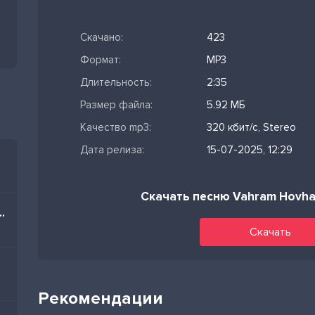
Скачано:
423
Формат:
MP3
Длительность:
2:35
Размер файла:
5.92 МБ
Качество mp3:
320 кбит/с, Stereo
Дата релиза:
15-07-2025, 12:29
Скачать песню Vahram Hovhan
im Nə Olar Yaz Mənə
Скачать
Рекомендации