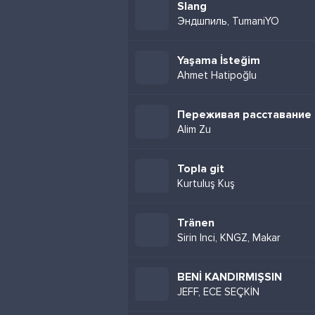
Slang
Эндшпиль, TumaniYO
Yaşama İsteğim
Ahmet Hatipoğlu
Переживая расставание
Alim Zu
Topla git
Kurtuluş Kuş
Tränen
Sirin Inci, KNGZ, Makar
BENİ KANDIRMIŞSIN
JEFF, ECE SEÇKİN