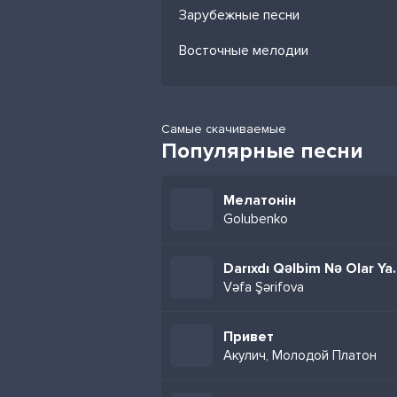
Зарубежные песни
Восточные мелодии
Самые скачиваемые
Популярные песни
Мелатонін
Golubenko
Darıxdı Qəlb
Vəfa Şərifova
Привет
Акулич, Молодой Платон