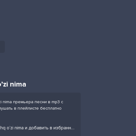
’zi nima
zi nima премьера песни в mp3 с
слушать в плейлисте бесплатно
Слушать песню Imron, Durdona Qurbonova - Ishq o’zi nima и добавить в избранных