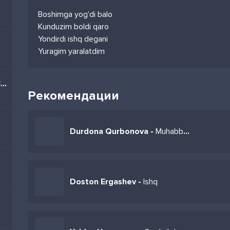
Boshimga yog'di balo
Kunduzim boldi qaro
Yondirdi ishq degani
Yuragim yaralatdim
Братцы я тоже из Баку (Cover)
Рекомендации
Durdona Qurbonova -
Muhabbat
Doston Ergashev -
Ishq