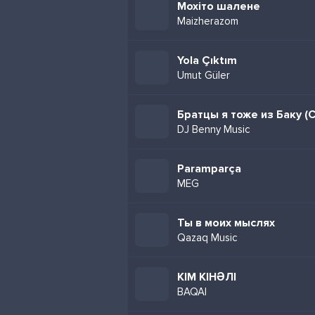
Мохіто шалене
Maizherazom
Yola Çıktım
Umut Güler
DJ Benny Music
Paramparça
MEG
Ты в моих мыслях
Qazaq Music
КІМ КІНӘЛІ
BAQAI