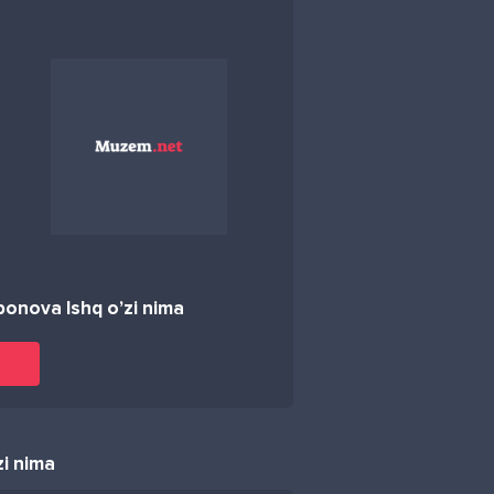
onova Ishq o’zi nima
i nima