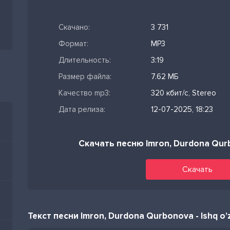
Скачано:
3 731
Формат:
MP3
Длительность:
3:19
Размер файла:
7.62 МБ
Качество mp3:
320 кбит/с, Stereo
Дата релиза:
12-07-2025, 18:23
Скачать песню Imron, Durdona Qurb
Скачать
Текст песни Imron, Durdona Qurbonova - Ishq o’z