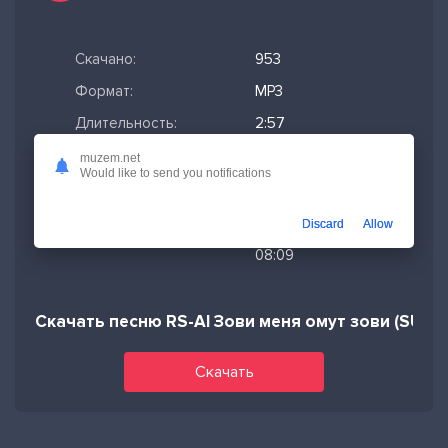
Скачано:
953
Формат:
MP3
Длительность:
2:57
Размер файла:
6.76 МБ
muzem.net
Would like to send you notifications
Качество mp3:
320 кбит/с,
Stereo
Discard
Allow
Дата релиза:
23-06-2025,
08:09
Скачать песню RS-AI Зови меня омут зови (SUNO 
Скачать