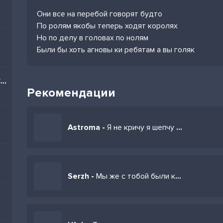
Они все на перебой говорят будто
По ролям якобы теперь ходят королях
Но по делу в головах по нолям
Были бы хоть агновы ки ребятам а вы голяк
Братцы я тоже из Баку (Cover)
Рекомендации
Astroma -
Я не кричу я шепчу по делу
Serzh -
Мы же с тобой были как будто близнецы