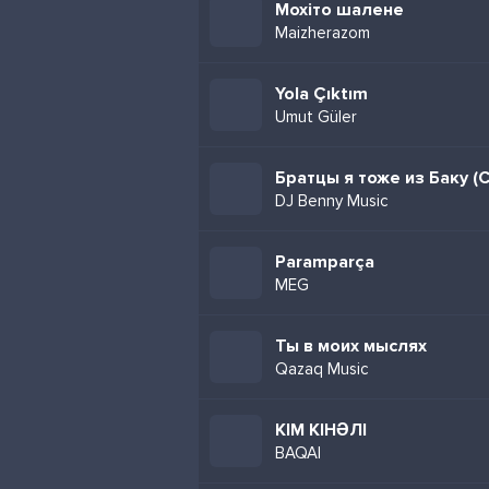
Мохіто шалене
Maizherazom
Yola Çıktım
Umut Güler
DJ Benny Music
Paramparça
MEG
Ты в моих мыслях
Qazaq Music
КІМ КІНӘЛІ
BAQAI