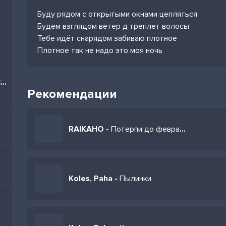
Буду рядом с открытыми окнами цепляться
Будем взглядом ветер д треплет волосы
Тебе идёт снарядом забиваю плотное
Плотное так не надо это моя ночь
Братцы я тоже из Баку (Cover)
Рекомендации
RAIKAHO -
Потерпи до февраля я уверен все не зря
Koles, Paha -
Пылинки