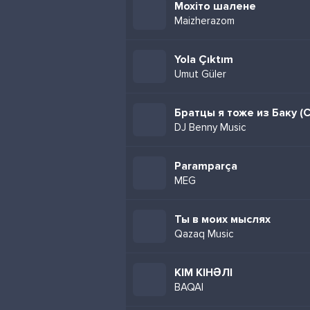
Мохіто шалене
Maizherazom
Yola Çıktım
Umut Güler
DJ Benny Music
Paramparça
MEG
Ты в моих мыслях
Qazaq Music
КІМ КІНӘЛІ
BAQAI