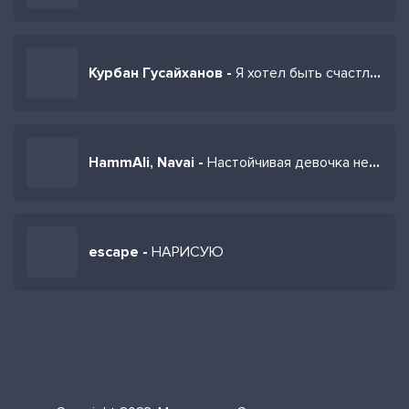
Курбан Гусайханов -
Я хотел быть счастлив с тобою
HammAli, Navai -
Настойчивая девочка не просто так тебе не ответил
escape -
НАРИСУЮ