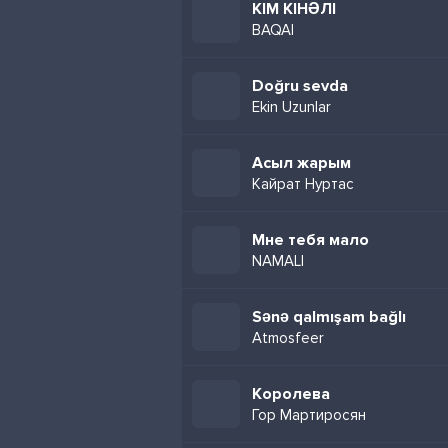
КІМ КІНӘЛІ
BAQAI
Doğru sevda
Ekin Uzunlar
Асыл жарым
Кайрат Нуртас
Мне тебя мало
NAMALI
Sənə qalmışam bağlı
Atmosfeer
Королева
Гор Мартиросян