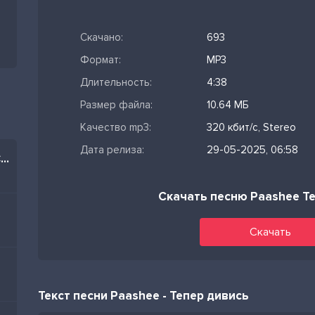
Скачано:
693
Формат:
MP3
Длительность:
4:38
Размер файла:
10.64 МБ
Качество mp3:
320 кбит/с, Stereo
Дата релиза:
29-05-2025, 06:58
Братцы я тоже из Баку (Cover)
Скачать песню Paashee Т
Скачать
Текст песни Paashee - Тепер дивись