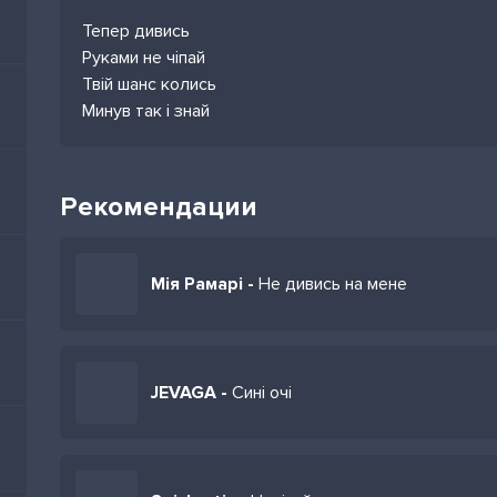
Тепер дивись
Руками не чіпай
Твій шанс колись
Минув так і знай
Рекомендации
Мія Рамарі -
Не дивись на мене
JEVAGA -
Сині очі