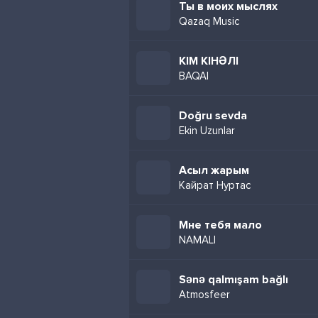
Ты в моих мыслях
Qazaq Music
КІМ КІНӘЛІ
BAQAI
Doğru sevda
Ekin Uzunlar
Асыл жарым
Кайрат Нуртас
Мне тебя мало
NAMALI
Sənə qalmışam bağlı
Atmosfeer