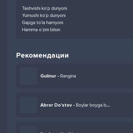
Tashvishi ko‘p dunyoni
Yumushi ko‘p dunyoni
Gapga to‘la hamyoni
Hamma o‘zini bilsin
Рекомендации
Gulinur -
Rangina
Abror Do'stov -
Boylar boyga boqarkan