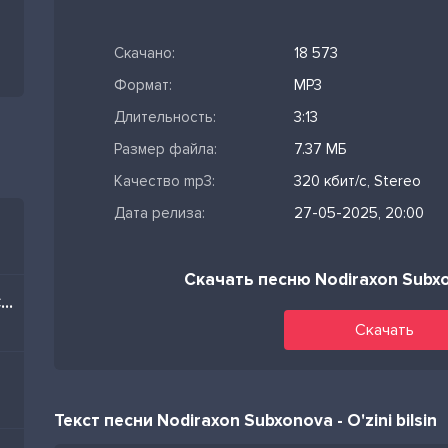
Скачано:
18 573
Формат:
MP3
Длительность:
3:13
Размер файла:
7.37 МБ
Качество mp3:
320 кбит/с, Stereo
Дата релиза:
27-05-2025, 20:00
Скачать песню Nodiraxon Subxono
Братцы я тоже из Баку (Cover)
Скачать
Текст песни Nodiraxon Subxonova - O'zini bilsin