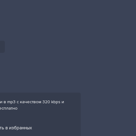
и в mp3 с качеством 320 kbps и
есплатно
ить в избранных