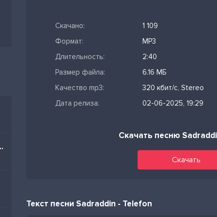
Скачано:
1 109
Формат:
MP3
Длительность:
2:40
Размер файла:
6.16 МБ
Качество mp3:
320 кбит/с, Stereo
Дата релиза:
02-06-2025, 19:29
Скачать песню Sadraddi
im Nə Olar Yaz Mənə
Скачать
Текст песни Sadraddin - Telefon