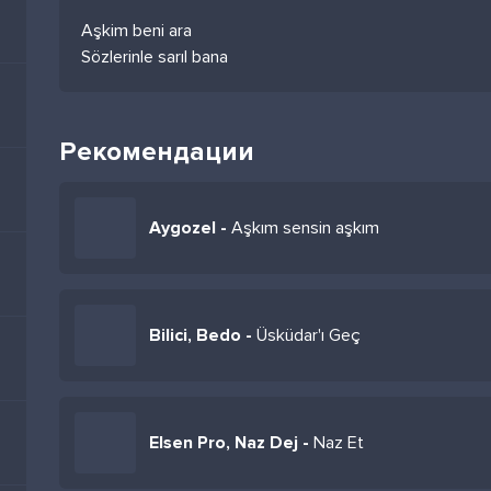
Aşkim beni ara
Sözlerinle sarıl bana
Рекомендации
Aygozel -
Aşkım sensin aşkım
Bilici, Bedo -
Üsküdar'ı Geç
Elsen Pro, Naz Dej -
Naz Et