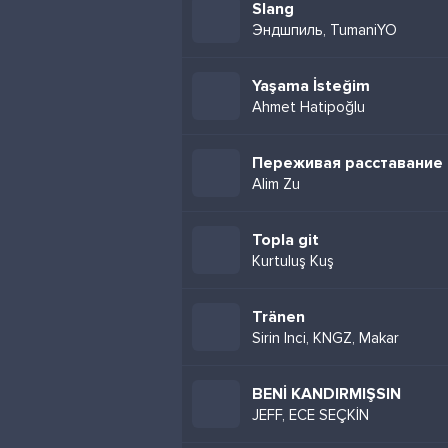
Slang
Эндшпиль, TumaniYO
Yaşama İsteğim
Ahmet Hatipoğlu
Переживая расставание
Alim Zu
Topla git
Kurtuluş Kuş
Tränen
Sirin Inci, KNGZ, Makar
BENİ KANDIRMIŞSIN
JEFF, ECE SEÇKİN