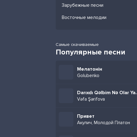
Зарубежные песни
Восточные мелодии
Самые скачиваемые
Популярные песни
Мелатонін
Golubenko
Darıxdı Qəlb
Vəfa Şərifova
Привет
Акулич, Молодой Платон