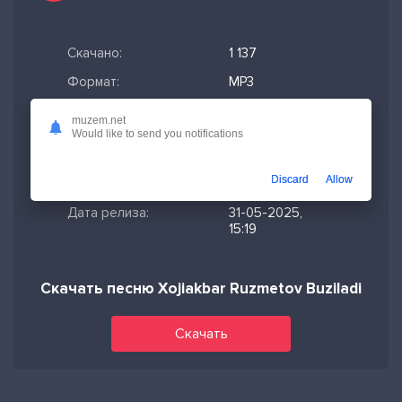
Скачано:
1 137
Формат:
MP3
Длительность:
3:00
muzem.net
Would like to send you notifications
Размер файла:
6.89 МБ
Качество mp3:
320 кбит/с,
Discard
Allow
Stereo
Дата релиза:
31-05-2025,
15:19
Скачать песню Xojiakbar Ruzmetov Buziladi
Скачать