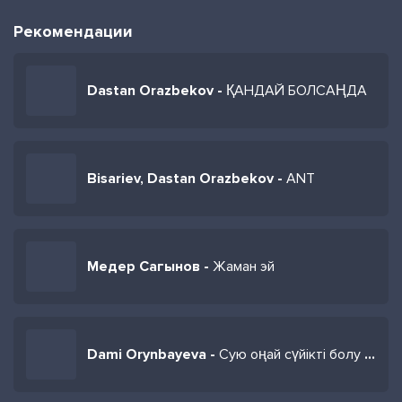
Рекомендации
Dastan Orazbekov -
ҚАНДАЙ БОЛСАҢДА
Bisariev, Dastan Orazbekov -
ANT
Медер Сагынов -
Жаман эй
Dami Orynbayeva -
Сую оңай сүйікті болу қиын