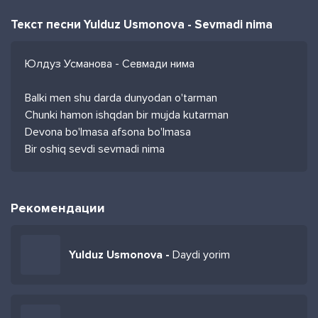
Текст песни Yulduz Usmonova - Sevmadi nima
Юлдуз Усманова - Севмади нима
Balki men shu darda dunyodan o'tarman
Chunki hamon ishqdan bir mujda kutarman
Devona bo'lmasa afsona bo'lmasa
Bir oshiq sevdi sevmadi nima
Рекомендации
Yulduz Usmonova -
Daydi yorim