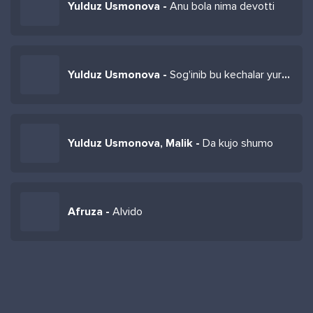
Yulduz Usmonova -
Anu bola nima devotti
Yulduz Usmonova -
Sog'inib bu kechalar yuragim kuychalar
Yulduz Usmonova, Malik -
Da kujo shumo
Afruza -
Alvido