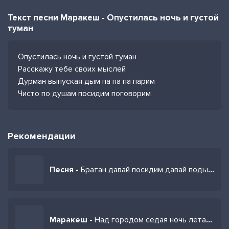
Текст песни Маракеш - Опустилась ночь и густой
туман
Опустилась ночь и густой туман
Расскажу тебе своих мыслей
Дурман выпуская дым па па па парим
Чисто по душам посидим поговорим
Рекомендации
Песня -
Братан давай посидим давай подымим давай поговорим
Маракеш -
Над городом седая ночь летают самолеты