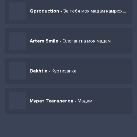
Qproduction -
За тебя моя мадам камрюху свою продам
Artem Smile -
Элегантна моя мадам
Bakhtin -
Куртизанка
Мурат Тхагалегов -
Мадам