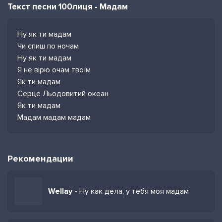
Текст песни 100лиця - Мадам
Ну як ти мадам
Чи спиш по ночам
Ну як ти мадам
Я не вірю очам твоїм
Як ти мадам
Серце Льодовитий океан
Як ти мадам
Мадам мадам мадам
Рекомендации
Wellay -
Ну как дела, у тебя моя мадам