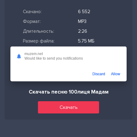
Скачано:
6 552
Формат:
MP3
Длительность:
2:26
Размер файла:
5.75 МБ
Качество mp3:
320 кбит/с,
muzem.net
Stereo
Would like to send you notifications
Дата релиза:
24-05-2023,
15:44
Discard
Allow
Скачать песню 100лиця Мадам
Скачать