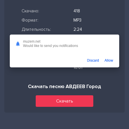
Скачано:
418
Формат:
MP3
Длительность:
2:24
Размер файла:
5.53 МБ
muzem.net
Would like to send you notifications
Качество mp3:
320 кбит/с,
Stereo
Discard
Allow
Дата релиза:
05-03-2025,
10:01
Скачать песню АВДЕЕВ Город
Скачать