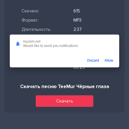
Скачано:
615
Формат:
MP3
Длительность:
2:37
Размер файла:
6.03 МБ
muzem.net
Would like to send you notifications
Качество mp3:
320 кбит/с,
Stereo
Discard
Allow
Дата релиза:
18-02-2025,
00:25
Скачать песню TeeMur Чёрные глаза
Скачать