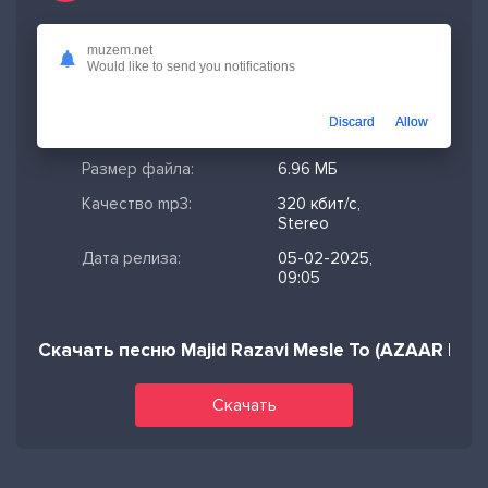
muzem.net
Скачано:
3 925
Would like to send you notifications
Формат:
MP3
Discard
Allow
Длительность:
3:02
Размер файла:
6.96 МБ
Качество mp3:
320 кбит/с,
Stereo
Дата релиза:
05-02-2025,
09:05
Скачать песню Majid Razavi Mesle To (AZAAR Remi
Скачать