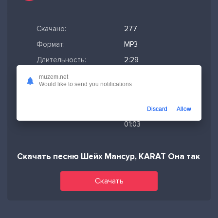
Скачано:
277
Формат:
MP3
Длительность:
2:29
Размер файла:
5.68 МБ
muzem.net
Would like to send you notifications
Качество mp3:
320 кбит/с,
Stereo
Discard
Allow
Дата релиза:
31-01-2025,
01:03
Скачать песню Шейх Мансур, KARAT Она так бе
Скачать