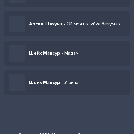
Арсен Шахунц -
Ой моя голубка безумно я влюблён (Remix)
Шейх Мансур -
Мадам
Шейх Мансур -
У окна