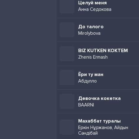
Целуй меня
Анна Седокова
До талого
Mirolybova
BIZ KUTKEN KOKTEM
Zhenis Ermash
Ёри ту ман
Абдулло
Девочка кокетка
BAARNI
Махаббат туралы
Еркін Нұржанов, Айдын
Сәндібай