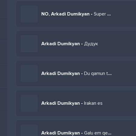
NO, Arkadi Dumikyan -
Super Sako
Arkadi Dumikyan -
Дудук
Arkadi Dumikyan -
Du qamun tvir srtis sere
Arkadi Dumikyan -
Irakan es
Arkadi Dumikyan -
Galu em qez tanelu