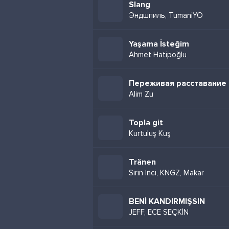
Slang
Эндшпиль, TumaniYO
Yaşama İsteğim
Ahmet Hatipoğlu
Переживая расставание
Alim Zu
Topla git
Kurtuluş Kuş
Tränen
Sirin Inci, KNGZ, Makar
BENİ KANDIRMIŞSIN
JEFF, ECE SEÇKİN