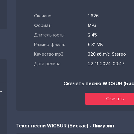
Скачано:
1 626
Формат:
MP3
Длительность:
2:45
Размер файла:
6.31 МБ
Качество mp3:
320 кбит/с, Stereo
Дата релиза:
22-11-2024, 00:47
Скачать песню WICSUR (Бис
im Nə Olar Yaz Mənə
Скачать
Текст песни WICSUR (Бискас) - Лимузин