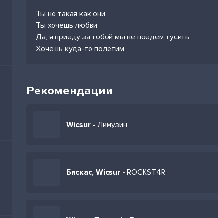
Ты не такая как они
Ты хочешь любви
Да, я приеду за тобой мы не поедем тусить
Хочешь куда-то полетим
Рекомендации
Wicsur -
Лимузин
Бискас, Wicsur -
ROCKST4R