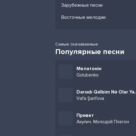
Зарубежные песни
Восточные мелодии
Самые скачиваемые
Популярные песни
Мелатонін
Golubenko
Darıxdı Qəlb
Vəfa Şərifova
Привет
Акулич, Молодой Платон