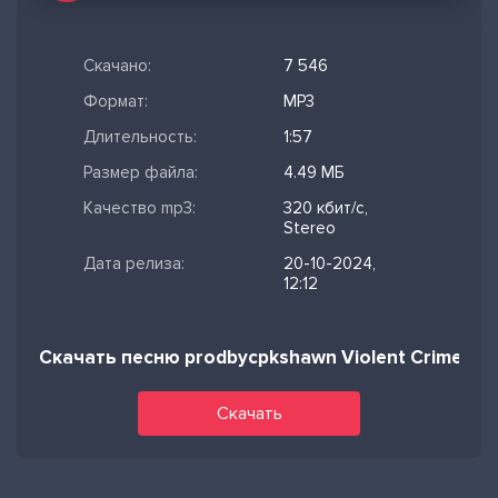
Скачано:
7 546
Формат:
MP3
Длительность:
1:57
Размер файла:
4.49 МБ
Качество mp3:
320 кбит/с,
Stereo
Дата релиза:
20-10-2024,
12:12
Скачать песню prodbycpkshawn Violent Crimes x j
Скачать