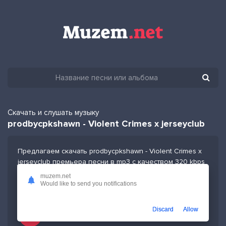
Скачать и слушать музыку
prodbycpkshawn - Violent Crimes x jerseyclub
Предлагаем скачать prodbycpkshawn - Violent Crimes x
jerseyclub премьера песни в mp3 с качеством 320 kbps
и длительностью 1:57 секунд или слушать в плейлисте
muzem.net
бесплатно
Would like to send you notifications
Discard
Allow
Слушать песню prodbycpkshawn - Violent Crimes x jerseyclub и добавить в избранных