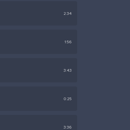
привычке
2:34
1:56
3:43
0:25
3:36