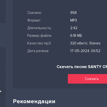
Скачано:
958
Формат:
MP3
Длительность:
2:42
Размер файла:
6.18 МБ
Качество mp3:
320 кбит/с, Stereo
Дата релиза:
17-05-2024, 00:52
Скачать песню SANTY O
Скачать
ь
Рекомендации