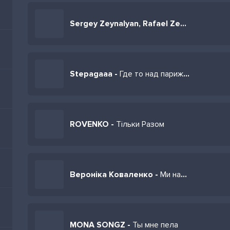
Sergey Zeynalyan, Rafael Zeynalyan -
По 
Stepagaaa -
Где то над парижем
ROVENKO -
Тільки Разом
Вероніка Коваленко -
Ми начеб то під гіпнозом
MONA SONGZ -
Ты мне пела