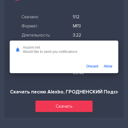
Скачано:
512
Формат:
MP3
Длительность:
3:22
Размер файла:
7.71 МБ
muzem.net
Would like to send you notifications
Качество mp3:
320 кбит/с,
Stereo
Discard
Allow
Дата релиза:
08-05-2024,
00:48
Скачать песню Alexbo, ГРОДНЕНСКИЙ Подснеж
Скачать