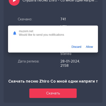
Слушать песню Zhiro - Со мной одни напряги твои не вижу знаки и добавить в избранных
Скачано:
741
Формат:
MP3
muzem.net
Длительность:
1:05
Would like to send you notifications
Размер файла:
2.49 МБ
Discard
Allow
Качество mp3:
320 кбит/с,
Stereo
Дата релиза:
28-01-2024,
21:58
Скачать песню Zhiro Со мной одни напряги твои
Скачать