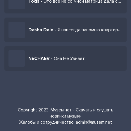
Toxis -
Это всё не со мной матрица дала сбой
Dasha Dalo -
Я навсегда запомню квартиру где мы одни
NECHAEV -
Она Не Узнает
Copyright 2023. Музем.нет - Скачать и слушать
новинки музыки
Жалобы и сотрудничество:
admin@muzem.net