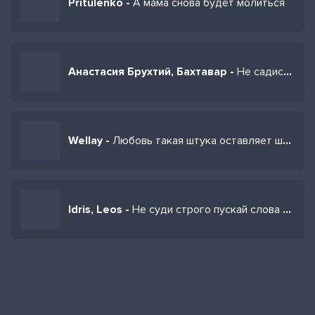
Pritulenko -
А мама снова будет молиться
Анастасия Брухтий, Бахтавар -
Не садись со мной рядом
Wellay -
Любовь такая штука оставляет шрамы
Idris, Leos -
Не суди строго пускай слова мои и просты